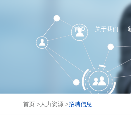
首页
关于我们
公司概况
公司要闻
大交通
科技成果
发展目标
党建工作
人才现状
基本信息
大城
管
所
创
发
纪
领
公
全球布局
科研动态
发展路径
定期报告
资
增
公
首页 >
人力资源 >
招聘信息