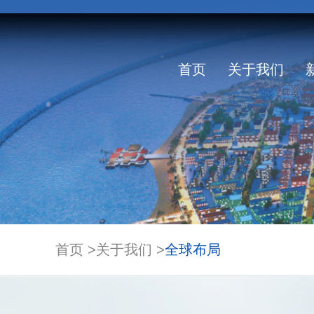
首页
关于我们
公司概况
公司要闻
大交通
科技成果
发展目标
党建工作
人才现状
基本信息
大城
管
所
创
发
纪
领
公
全球布局
科研动态
发展路径
定期报告
资
增
公
首页 >
关于我们 >
全球布局