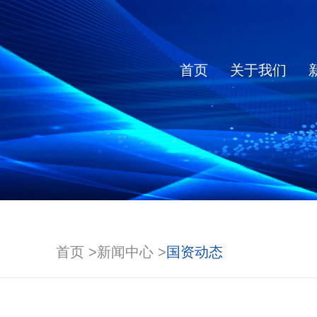
首页
关于我们
公司概况
公司要闻
大交通
科技成果
发展目标
党建工作
人才现状
基本信息
大城
管
所
创
发
纪
领
公
全球布局
科研动态
发展路径
定期报告
资
增
公
首页 >
新闻中心 >
国资动态